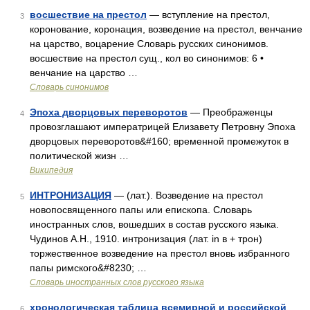
восшествие на престол
— вступление на престол,
3
коронование, коронация, возведение на престол, венчание
на царство, воцарение Словарь русских синонимов.
восшествие на престол сущ., кол во синонимов: 6 •
венчание на царство …
Словарь синонимов
Эпоха дворцовых переворотов
— Преображенцы
4
провозглашают императрицей Елизавету Петровну Эпоха
дворцовых переворотов&#160; временной промежуток в
политической жизн …
Википедия
ИНТРОНИЗАЦИЯ
— (лат.). Возведение на престол
5
новопосвященного папы или епископа. Словарь
иностранных слов, вошедших в состав русского языка.
Чудинов А.Н., 1910. интронизация (лат. in в + трон)
торжественное возведение на престол вновь избранного
папы римского&#8230; …
Словарь иностранных слов русского языка
хронологическая таблица всемирной и российской
6