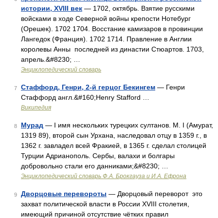
истории, XVIII век
— 1702, октябрь. Взятие русскими
войсками в ходе Северной войны крепости Нотебург
(Орешек). 1702 1704. Восстание камизаров в провинции
Лангедок (Франция). 1702 1714. Правление в Англии
королевы Анны последней из династии Стюартов. 1703,
апрель.&#8230; …
Энциклопедический словарь
Стаффорд, Генри, 2-й герцог Бекингем
— Генри
7
Стаффорд англ.&#160;Henry Stafford …
Википедия
Мурад
— I имя нескольких турецких султанов. М. I (Амурат,
8
1319 89), второй сын Урхана, наследовал отцу в 1359 г., в
1362 г. завладел всей Фракией, в 1365 г. сделал столицей
Турции Адрианополь. Сербы, валахи и болгары
добровольно стали его данниками;&#8230; …
Энциклопедический словарь Ф.А. Брокгауза и И.А. Ефрона
Дворцовые перевороты
— Дворцовый переворот это
9
захват политической власти в России XVIII столетия,
имеющий причиной отсутствие чётких правил