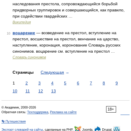
наследования престола, сопровождающийся борьбой
придворных группировок и совершающийся, как правило,
при содействии гвардейских …
Википедия
воцарение
— возведение на престол, вступление на
10
престол, восшествие на престол, венчание на царство,
наступление, коронация, коронование Словарь русских
синонимов. воцарение см. вступление на престол …
Словарь синонимов
Страницы
Следующая
→
1
2
3
4
5
6
7
8
9
10
11
12
13
© Академик, 2000-2026
18+
Обратная связь:
Техподдержка
,
Реклама на сайте
👣 Путешествия
Экспорт словарей на сайты
, сделанные на PHP,
Joomla,
Drupal,